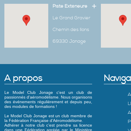
Piste Extérieure
Le Grand Gravier
Chemin des Ilons
69330 Jonage
A propos
Naviga
Le Model Club Jonage c'est un club de
A
passionnés d'aéromodélisme. Nous organisons
des événements régulièrement et depuis peu,
L
des modules de formations !
A
Le Model Club Jonage est un club membre de
la Fédération Française d’Aéromodélisme.
P
Adhérer à notre club c’est prendre sa licence
dans une Fédération agréée par le Ministère
V