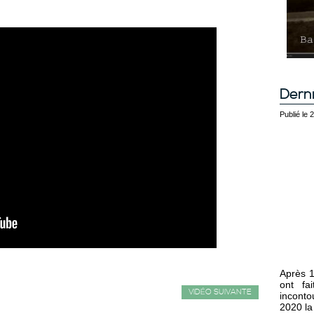
Derni
Publié le
Après 1
ont fa
VIDÉO SUIVANTE
inconto
2020 la