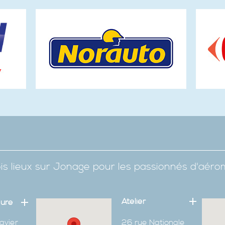
is lieux sur Jonage pour les passionnés d'aér
Atelier
eure
avier
26 rue Nationale