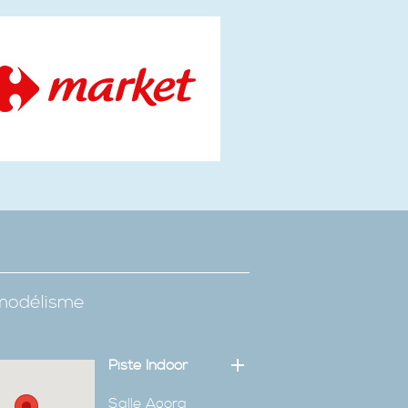
omodélisme
Piste Indoor
Salle Agora