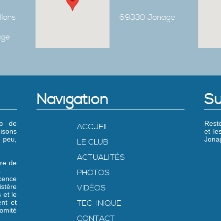
Ilons
69330 Jonage
age
Navigation
Su
ub de
Reste
ACCUEIL
isons
et l
 peu,
Jonag
LE CLUB
ACTUALITÉS
re de
.
PHOTOS
icence
stère
VIDÉOS
 et le
nt et
TECHNIQUE
omité
CONTACT