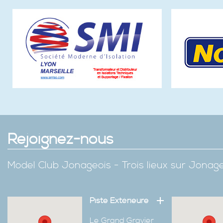
Rejoignez-nous
Model Club Jonageois - Trois lieux sur Jona
Piste Extérieure
Le Grand Gravier