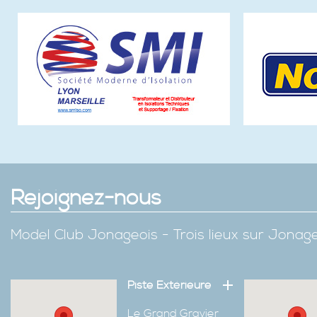
Rejoignez-nous
Model Club Jonageois - Trois lieux sur Jona
Piste Extérieure
Le Grand Gravier