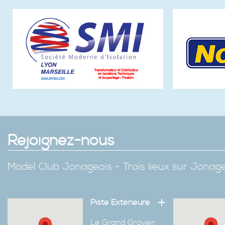
Rejoignez-nous
Model Club Jonageois - Trois lieux sur Jona
Piste Extérieure
Le Grand Gravier