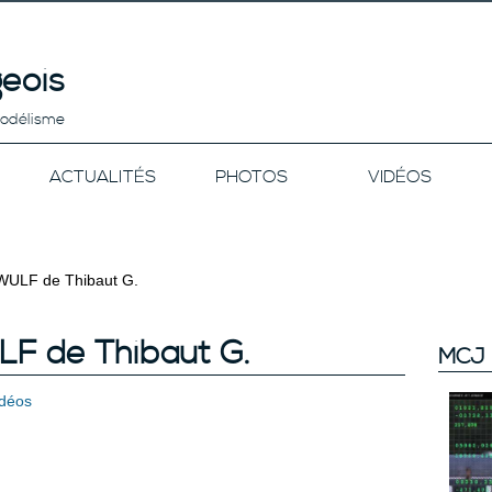
eois
modélisme
ACTUALITÉS
PHOTOS
VIDÉOS
WULF de Thibaut G.
F de Thibaut G.
MCJ 
idéos