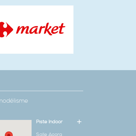
omodélisme
Piste Indoor
Salle Agora