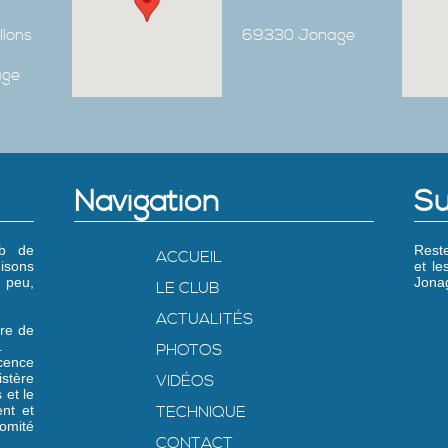
Ilons
69330 Jonage
age
Navigation
Su
ub de
Reste
ACCUEIL
isons
et l
 peu,
Jonag
LE CLUB
ACTUALITÉS
re de
.
PHOTOS
icence
stère
VIDÉOS
 et le
nt et
TECHNIQUE
omité
CONTACT