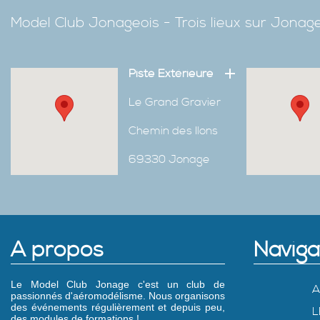
Model Club Jonageois - Trois lieux sur Jona
Piste Extérieure
Le Grand Gravier
Chemin des Ilons
69330 Jonage
A propos
Naviga
Le Model Club Jonage c'est un club de
A
passionnés d'aéromodélisme. Nous organisons
des événements régulièrement et depuis peu,
L
des modules de formations !