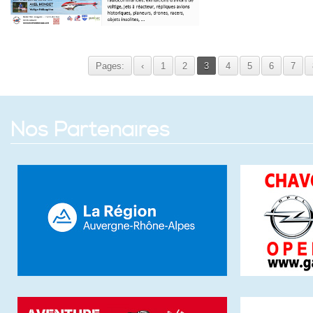
Pages:
‹
1
2
3
4
5
6
7
Nos Partenaires