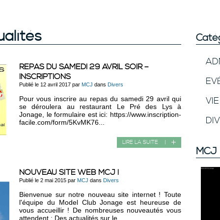
ualités
Caté
AD
REPAS DU SAMEDI 29 AVRIL SOIR –
INSCRIPTIONS
EV
Publié le 12 avril 2017 par
MCJ
dans
Divers
Pour vous inscrire au repas du samedi 29 avril qui
VI
se déroulera au restaurant Le Pré des Lys à
Jonage, le formulaire est ici: https://www.inscription-
DI
facile.com/form/5KvMK76...
LIRE LA SUITE
|
MCJ 
NOUVEAU SITE WEB MCJ !
Publié le 2 mai 2015 par
MCJ
dans
Divers
Bienvenue sur notre nouveau site internet ! Toute
l'équipe du Model Club Jonage est heureuse de
vous accueillir ! De nombreuses nouveautés vous
attendent : Des actualités sur le...