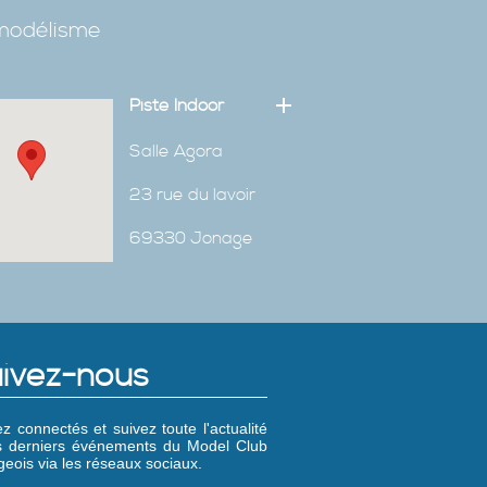
omodélisme
Piste Indoor
Salle Agora
23 rue du lavoir
69330 Jonage
ivez-nous
z connectés et suivez toute l'actualité
es derniers événements du Model Club
eois via les réseaux sociaux.