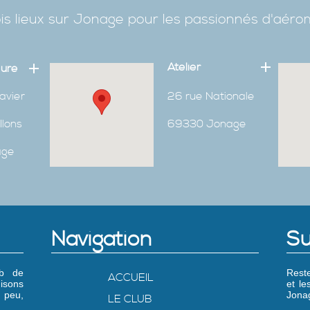
is lieux sur Jonage pour les passionnés d'aér
Atelier
eure
avier
26 rue Nationale
Ilons
69330 Jonage
age
Navigation
Su
ub de
Reste
ACCUEIL
isons
et l
 peu,
Jonag
LE CLUB