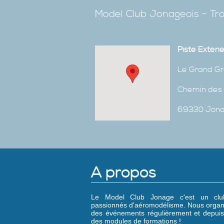
Model Club Jonageois - Tro
Piste Extéri
Le Grand Gr
Chemin des 
69330 Jon
A propos
Le Model Club Jonage c'est un cl
passionnés d'aéromodélisme. Nous organ
des événements régulièrement et depuis
des modules de formations !