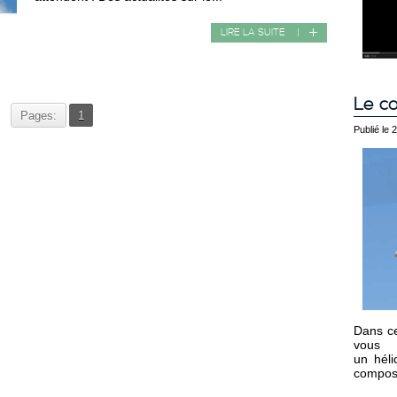
LIRE LA SUITE
|
Le co
Pages:
1
Publié le 
Dans ce
vous 
un héli
composan