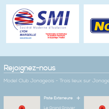
Rejoignez-nous
Model Club Jonageois - Trois lieux sur Jona
Piste Extérieure
Le Grand Gravier