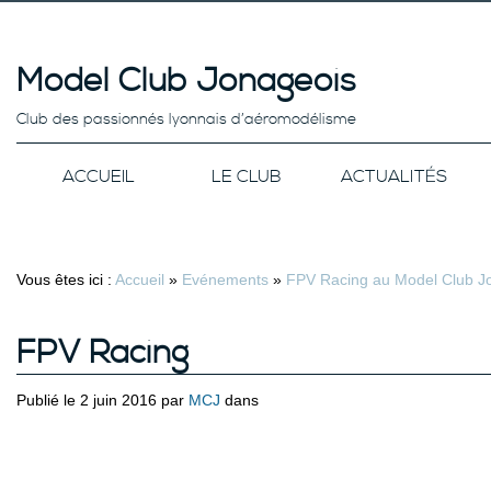
Model Club Jonageois
Club des passionnés lyonnais d’aéromodélisme
ACCUEIL
LE CLUB
ACTUALITÉS
Vous êtes ici :
Accueil
»
Evénements
»
FPV Racing au Model Club J
FPV Racing
Publié le 2 juin 2016 par
MCJ
dans