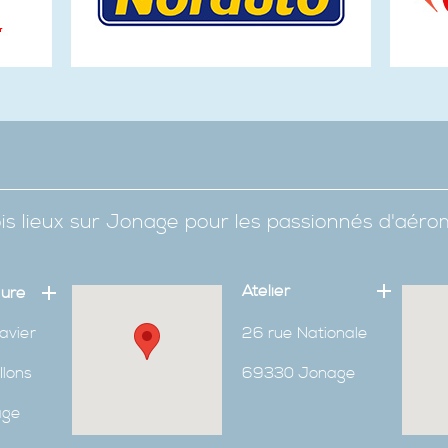
is lieux sur Jonage pour les passionnés d'aér
Atelier
eure
avier
26 rue Nationale
Ilons
69330 Jonage
age