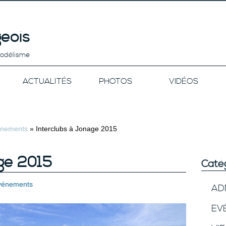
eois
modélisme
ACTUALITÉS
PHOTOS
VIDÉOS
nements
»
Interclubs à Jonage 2015
ge 2015
Caté
vénements
AD
EV