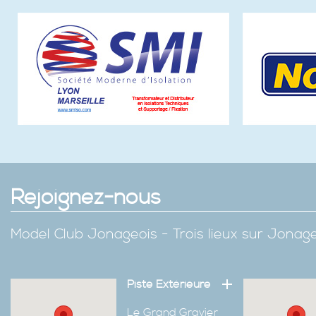
Rejoignez-nous
Model Club Jonageois - Trois lieux sur Jona
Piste Extérieure
Le Grand Gravier