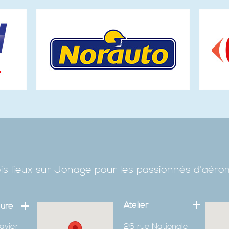
is lieux sur Jonage pour les passionnés d'aér
Atelier
eure
avier
26 rue Nationale