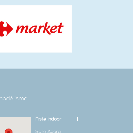
omodélisme
Piste Indoor
Salle Agora