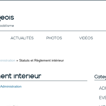
eois
modélisme
ACTUALITÉS
PHOTOS
VIDÉOS
inistration
»
Statuts et Règlement intérieur
ent intérieur
Caté
s
Administration
AD
EV