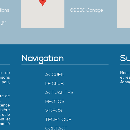
Ilons
69330 Jonage
age
Navigation
Su
ub de
Reste
ACCUEIL
isons
et l
 peu,
Jonag
LE CLUB
ACTUALITÉS
re de
.
PHOTOS
icence
stère
VIDÉOS
 et le
nt et
TECHNIQUE
omité
CONTACT