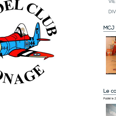
VI
DI
MCJ 
Le co
Publié le 