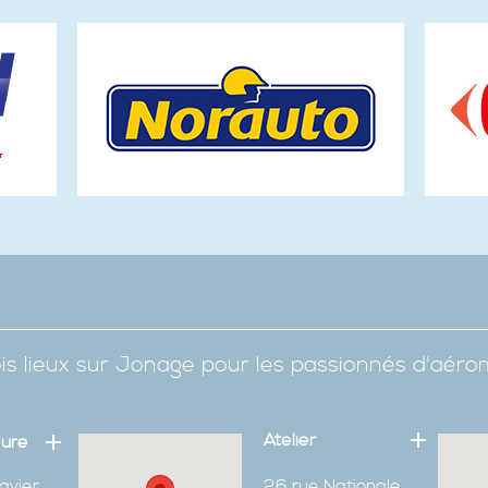
is lieux sur Jonage pour les passionnés d'aér
Atelier
eure
avier
26 rue Nationale