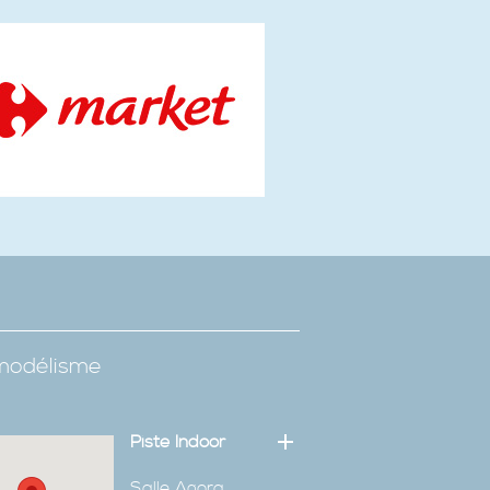
omodélisme
Piste Indoor
Salle Agora