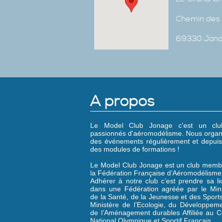
Chemin des 
69330 Jon
A propos
Le Model Club Jonage c'est un cl
passionnés d'aéromodélisme. Nous organ
des événements régulièrement et depuis
des modules de formations !
Le Model Club Jonage est un club memb
la Fédération Française d’Aéromodélisme
Adhérer à notre club c’est prendre sa l
dans une Fédération agréée par le Mini
de la Santé, de la Jeunesse et des Sports
Ministère de l’Ecologie, du Développeme
de l’Aménagement durables Affiliée au C
National Olympique et Sportif Français.