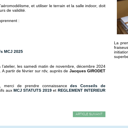
éromodélisme, et utiliser le terrain et la salle indoor, doit
rs de validité.
mprennent :
La prem
fraiseu
fs
MCJ 2025
initiat
superbe 
à l’atelier, les samedi matin de novembre, décembre 2024
 A partir de février sur rdv, auprès de
Jacques GIRODET
on, merci de prendre connaissance
des Conseils de
ifs aux
MCJ STATUTS 2019
et
REGLEMENT INTERIEUR
ARTICLE SUIVANT