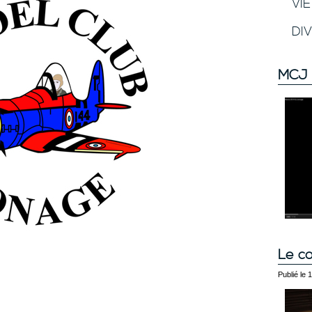
VI
DI
MCJ 
Le co
Publié le 