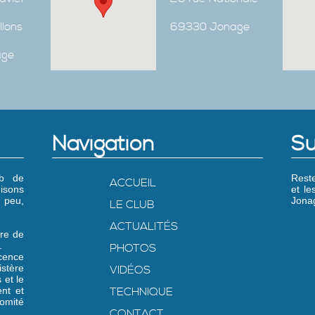
Ilons
69330 Jonage
age
Navigation
Su
ub de
Reste
ACCUEIL
isons
et l
 peu,
Jonag
LE CLUB
ACTUALITÉS
re de
.
PHOTOS
icence
stère
VIDÉOS
 et le
nt et
TECHNIQUE
omité
CONTACT