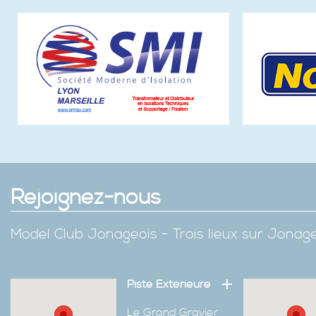
Rejoignez-nous
Model Club Jonageois - Trois lieux sur Jona
Piste Extérieure
Le Grand Gravier