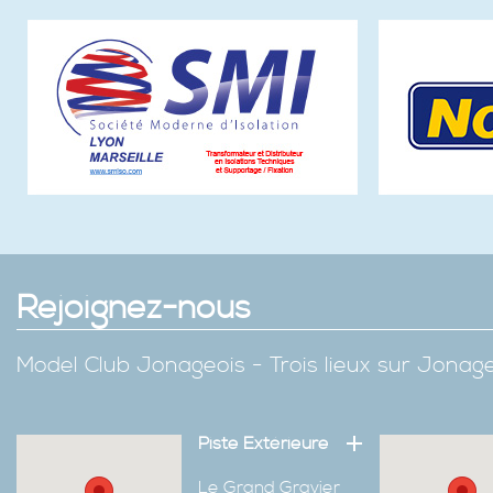
Rejoignez-nous
Model Club Jonageois - Trois lieux sur Jona
Piste Extérieure
Le Grand Gravier