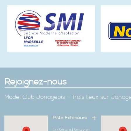
Rejoignez-nous
Model Club Jonageois - Trois lieux sur Jona
Piste Extérieure
Le Grand Gravier