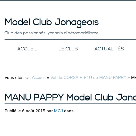
Model Club Jonageois
Club des passionnés lyonnais d’aéromodélisme
ACCUEIL
LE CLUB
ACTUALITÉS
Vous êtes ici :
Accueil
»
Vol du CORSAIR F4U de MANU PAPPY
»
MA
MANU PAPPY Model Club Jon
Publié le 6 août 2015 par
MCJ
dans