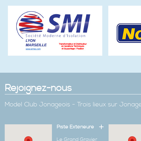
Rejoignez-nous
Model Club Jonageois - Trois lieux sur Jona
Piste Extérieure
Le Grand Gravier