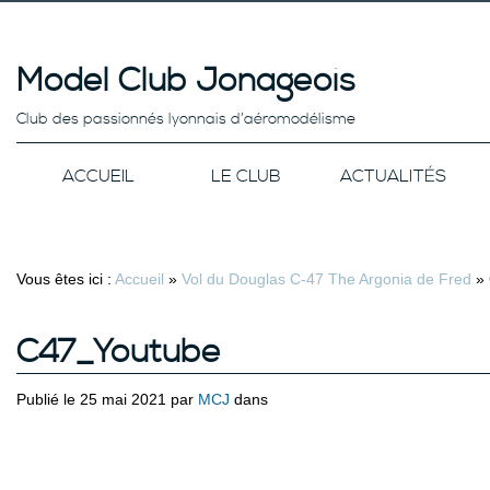
Model Club Jonageois
Club des passionnés lyonnais d’aéromodélisme
ACCUEIL
LE CLUB
ACTUALITÉS
Vous êtes ici :
Accueil
»
Vol du Douglas C-47 The Argonia de Fred
»
C47_Youtube
Publié le 25 mai 2021 par
MCJ
dans