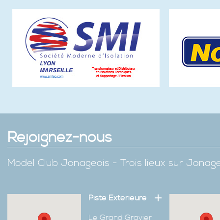
Rejoignez-nous
Model Club Jonageois - Trois lieux sur Jona
Piste Extérieure
Le Grand Gravier