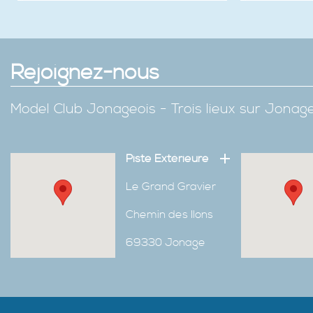
Rejoignez-nous
Model Club Jonageois - Trois lieux sur Jona
Piste Extérieure
Le Grand Gravier
Chemin des Ilons
69330 Jonage