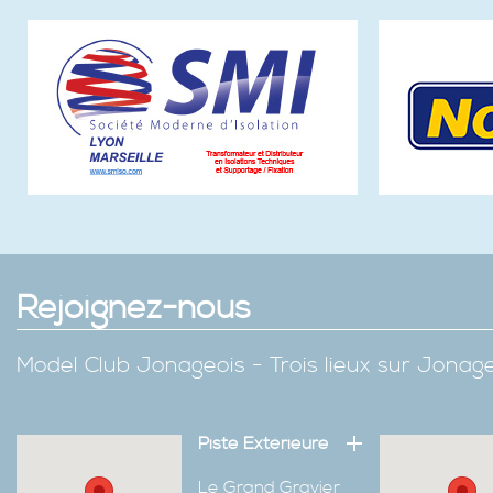
Rejoignez-nous
Model Club Jonageois - Trois lieux sur Jona
Piste Extérieure
Le Grand Gravier