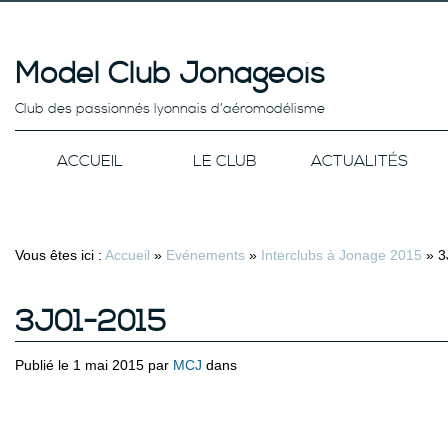
Model Club Jonageois
Club des passionnés lyonnais d’aéromodélisme
ACCUEIL
LE CLUB
ACTUALITÉS
Vous êtes ici :
Accueil
»
Evénements
»
Interclubs à Jonage 2015
»
3
3J01-2015
Publié le 1 mai 2015 par
MCJ
dans