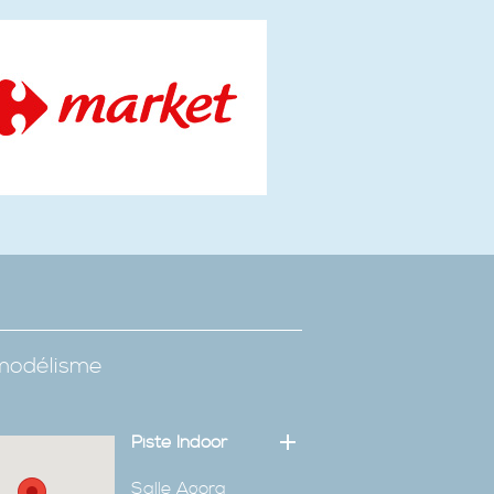
omodélisme
Piste Indoor
Salle Agora