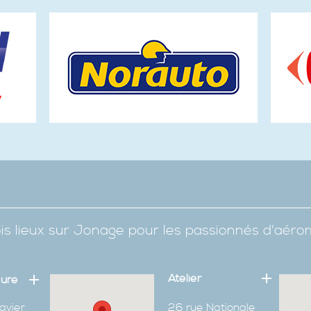
is lieux sur Jonage pour les passionnés d'aér
Atelier
eure
avier
26 rue Nationale