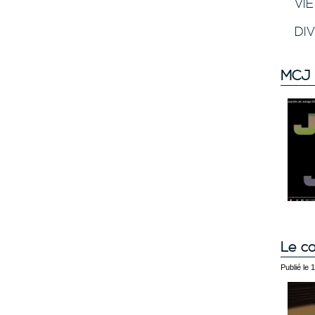
VI
DI
MCJ 
Le co
Publié le 