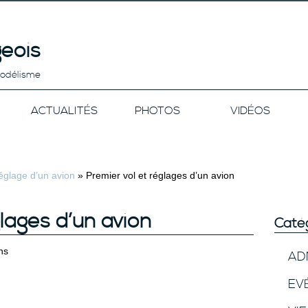
eois
modélisme
ACTUALITÉS
PHOTOS
VIDÉOS
réglage d’un avion
»
Premier vol et réglages d’un avion
lages d’un avion
Caté
ns
AD
EV