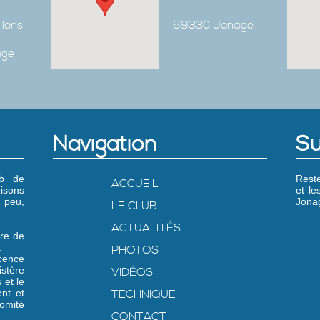
Ilons
69330 Jonage
age
Navigation
Su
ub de
Reste
ACCUEIL
isons
et l
 peu,
Jonag
LE CLUB
ACTUALITÉS
re de
.
PHOTOS
icence
stère
VIDÉOS
 et le
nt et
TECHNIQUE
omité
CONTACT