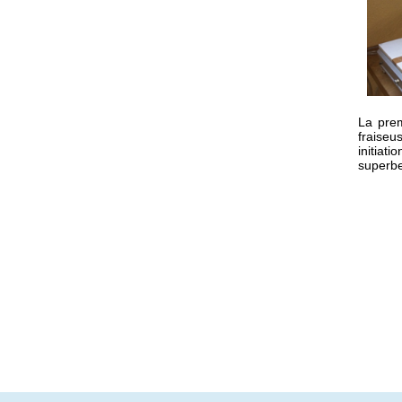
La prem
fraiseu
initiat
superbe 