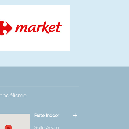
omodélisme
Piste Indoor
Salle Agora