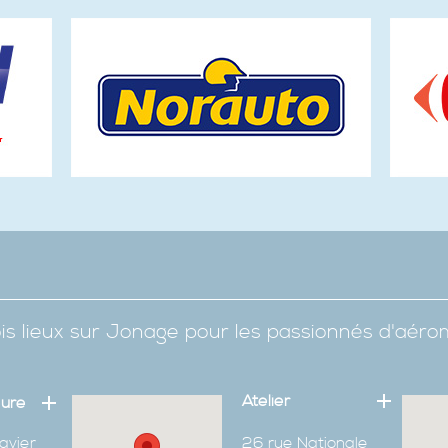
is lieux sur Jonage pour les passionnés d'aér
Atelier
eure
avier
26 rue Nationale