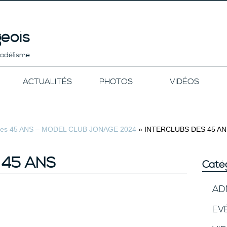
eois
modélisme
ACTUALITÉS
PHOTOS
VIDÉOS
es 45 ANS – MODEL CLUB JONAGE 2024
»
INTERCLUBS DES 45 AN
 45 ANS
Caté
AD
EV