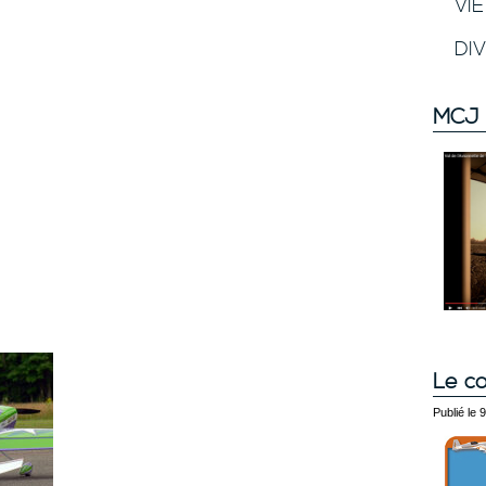
VI
DI
MCJ 
Le co
Publié le