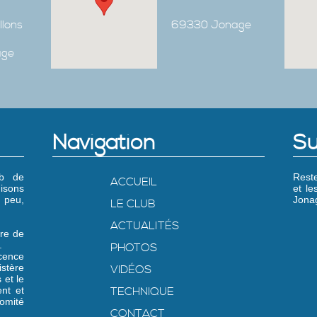
Ilons
69330 Jonage
age
Navigation
Su
ub de
Reste
ACCUEIL
isons
et l
 peu,
Jonag
LE CLUB
ACTUALITÉS
re de
.
PHOTOS
icence
stère
VIDÉOS
 et le
nt et
TECHNIQUE
omité
CONTACT