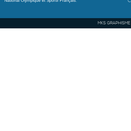
C
National Olympique et Sportif Français.
MKS GRAPHISME