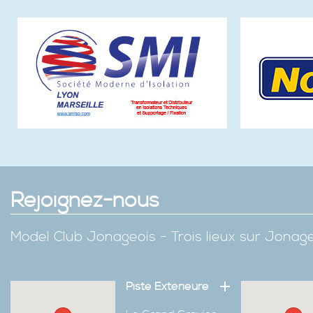
Rejoignez-nous
Model Club Jonageois - Trois lieux sur Jona
Piste Extérieure