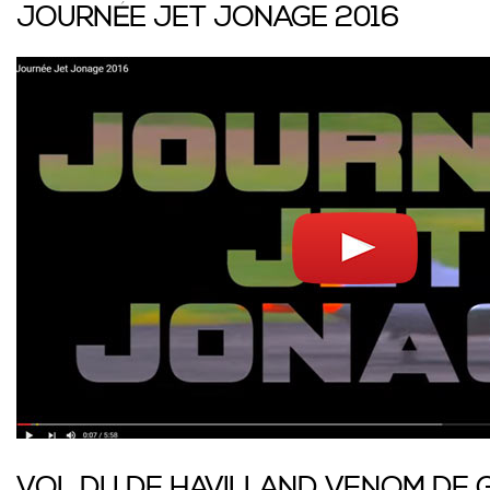
JOURNÉE JET JONAGE 2016
VOL DU DE HAVILLAND VENOM DE G