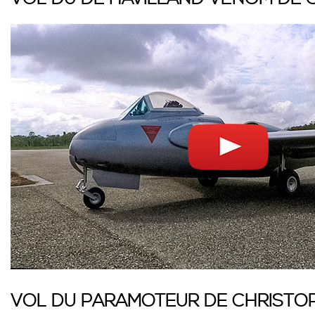
VOL DU PARAMOTEUR DE CHRISTOP