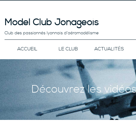
Model Club Jonageois
Club des passionnés lyonnais d’aéromodélisme
ACCUEIL
LE CLUB
ACTUALITÉS
Découvrez les vidéo