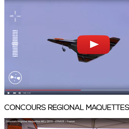
CONCOURS RÉGIONAL MAQUETTES