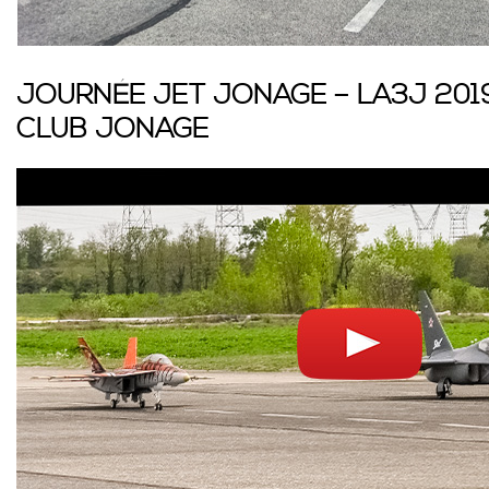
JOURNÉE JET JONAGE – LA3J 201
CLUB JONAGE