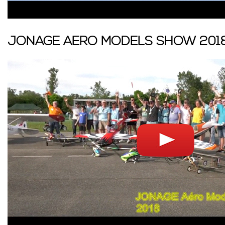
JONAGE AERO MODELS SHOW 201