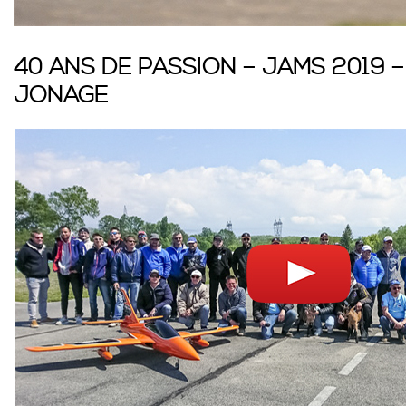
40 ANS DE PASSION – JAMS 2019 
JONAGE