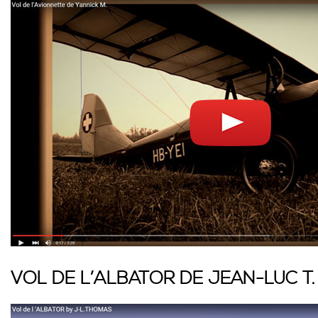
VOL DE L’ALBATOR DE JEAN-LUC T.