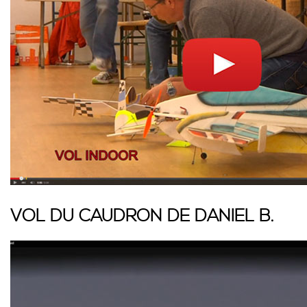
VOL DU CAUDRON DE DANIEL B.