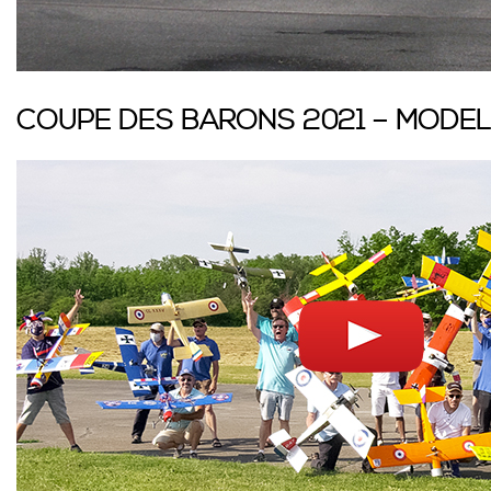
COUPE DES BARONS 2021 – MODE