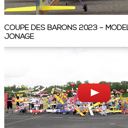
COUPE DES BARONS 2023 – MODE
JONAGE