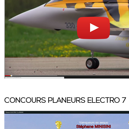
CONCOURS PLANEURS ELECTRO 7