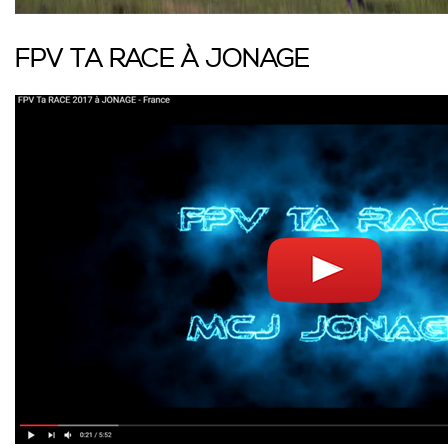
FPV TA RACE À JONAGE