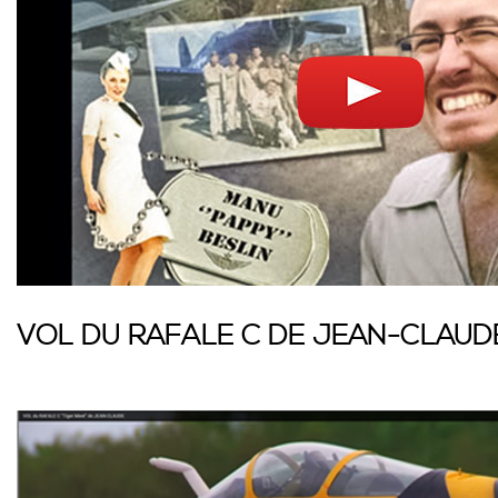
VOL DU RAFALE C DE JEAN-CLAUDE