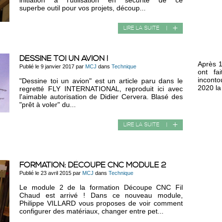
initiation à l'utilisation en sécurité de ce
superbe outil pour vos projets, découp...
LIRE LA SUITE
|
DESSINE TOI UN AVION !
Après 1
Publié le 9 janvier 2017 par
MCJ
dans
Technique
ont fa
inconto
"Dessine toi un avion" est un article paru dans le
2020 la
regretté FLY INTERNATIONAL, reproduit ici avec
l'aimable autorisation de Didier Cervera. Blasé des
"prêt à voler" du...
LIRE LA SUITE
|
FORMATION: DÉCOUPE CNC MODULE 2
Publié le 23 avril 2015 par
MCJ
dans
Technique
Le module 2 de la formation Découpe CNC Fil
Chaud est arrivé ! Dans ce nouveau module,
Philippe VILLARD vous proposes de voir comment
configurer des matériaux, changer entre pet...