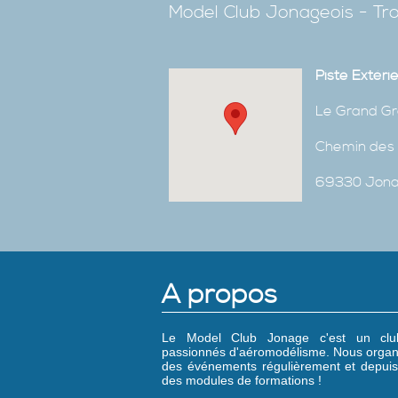
Model Club Jonageois - Tro
Piste Extéri
Le Grand Gr
Chemin des 
69330 Jon
A propos
Le Model Club Jonage c'est un cl
passionnés d'aéromodélisme. Nous organ
des événements régulièrement et depuis
des modules de formations !