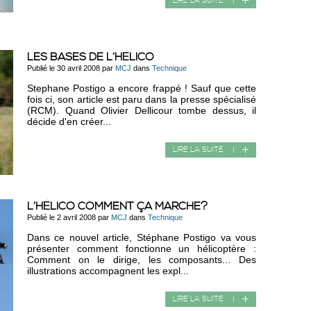
LIRE LA SUITE
|
LES BASES DE L’HÉLICO
Publié le 30 avril 2008 par
MCJ
dans
Technique
Stephane Postigo a encore frappé ! Sauf que cette
fois ci, son article est paru dans la presse spécialisé
(RCM). Quand Olivier Dellicour tombe dessus, il
décide d'en créer...
LIRE LA SUITE
|
L’HÉLICO COMMENT ÇA MARCHE?
Publié le 2 avril 2008 par
MCJ
dans
Technique
Dans ce nouvel article, Stéphane Postigo va vous
présenter comment fonctionne un hélicoptère :
Comment on le dirige, les composants... Des
illustrations accompagnent les expl...
LIRE LA SUITE
|