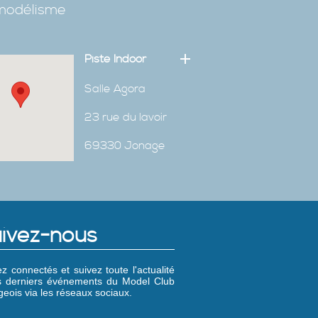
omodélisme
Piste Indoor
Salle Agora
23 rue du lavoir
69330 Jonage
ivez-nous
z connectés et suivez toute l'actualité
es derniers événements du Model Club
eois via les réseaux sociaux.