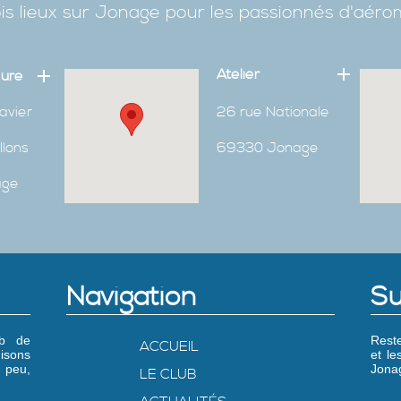
is lieux sur Jonage pour les passionnés d'aér
Atelier
eure
avier
26 rue Nationale
Ilons
69330 Jonage
age
Navigation
Su
ub de
Reste
ACCUEIL
isons
et l
 peu,
Jonag
LE CLUB