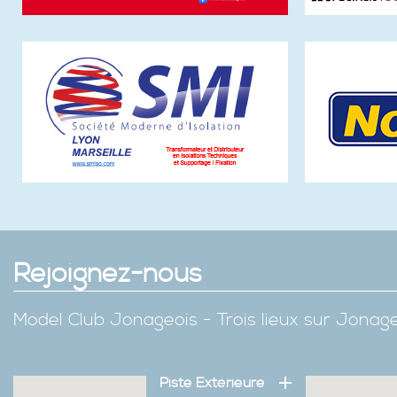
Rejoignez-nous
Model Club Jonageois - Trois lieux sur Jona
Piste Extérieure