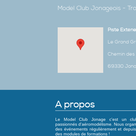
Model Club Jonageois - Tro
Piste Extéri
Le Grand Gr
Chemin des 
69330 Jon
A propos
Le Model Club Jonage c'est un cl
passionnés d'aéromodélisme. Nous organ
des événements régulièrement et depuis
des modules de formations !