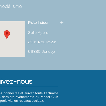
omodélisme
Piste Indoor
Salle Agora
23 rue du lavoir
69330 Jonage
ivez-nous
z connectés et suivez toute l'actualité
es derniers événements du Model Club
eois via les réseaux sociaux.