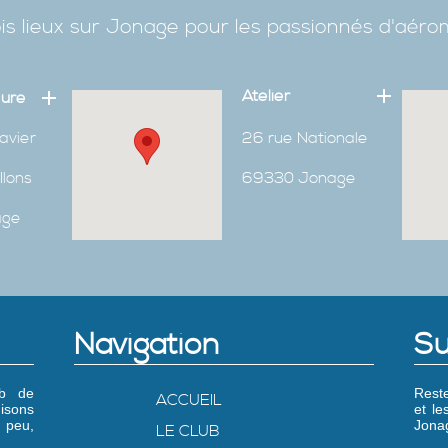
is lieux sur Jonage pour les passionnés d'aér
Atelier
eure
avier
26 rue Nationale
Ilons
69330 Jonage
age
Navigation
Su
ub de
Reste
ACCUEIL
isons
et l
 peu,
Jonag
LE CLUB