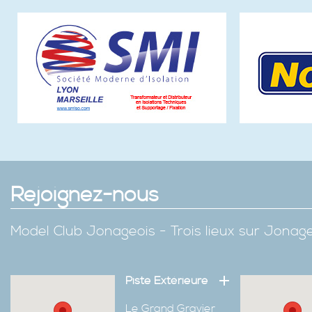
Rejoignez-nous
Model Club Jonageois - Trois lieux sur Jona
Piste Extérieure
Le Grand Gravier