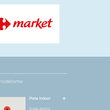
omodélisme
Piste Indoor
Salle Agora