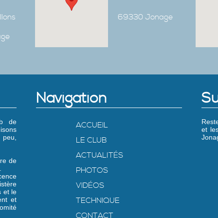
Ilons
69330 Jonage
age
Navigation
Su
ub de
Reste
ACCUEIL
isons
et l
 peu,
Jonag
LE CLUB
ACTUALITÉS
re de
.
PHOTOS
icence
stère
VIDÉOS
 et le
nt et
TECHNIQUE
omité
CONTACT