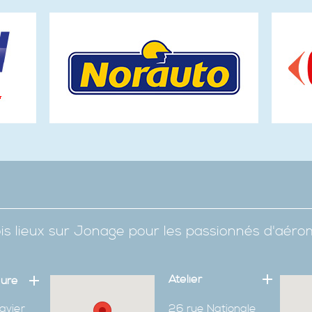
is lieux sur Jonage pour les passionnés d'aér
Atelier
eure
avier
26 rue Nationale