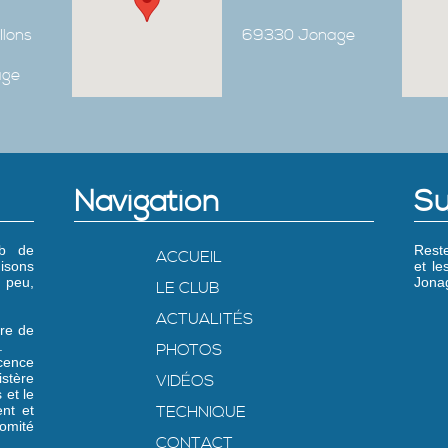
Ilons
69330 Jonage
age
Navigation
Su
ub de
Reste
ACCUEIL
isons
et l
 peu,
Jonag
LE CLUB
ACTUALITÉS
re de
.
PHOTOS
icence
stère
VIDÉOS
 et le
nt et
TECHNIQUE
omité
CONTACT