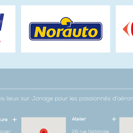
is lieux sur Jonage pour les passionnés d'aér
Atelier
eure
avier
26 rue Nationale