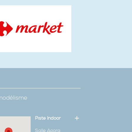
omodélisme
Piste Indoor
Salle Agora