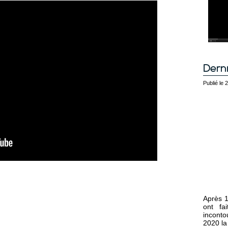
Derni
Publié le
Après 1
ont fa
inconto
2020 la