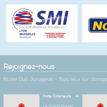
Rejoignez-nous
Model Club Jonageois - Trois lieux sur Jona
Piste Extérieure
Le Grand Gravier