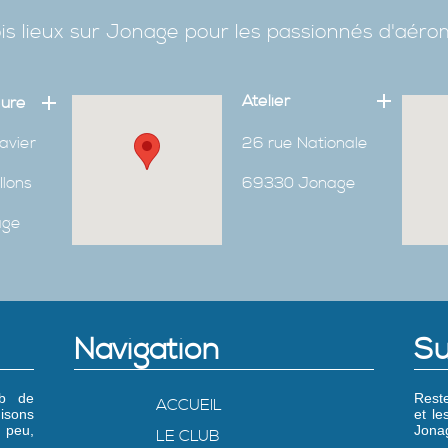
is lieux sur Jonage pour les passionnés d'aér
Atelier
eure
avier
26 rue Nationale
Ilons
69330 Jonage
age
Navigation
Su
ub de
Reste
ACCUEIL
isons
et l
 peu,
Jonag
LE CLUB