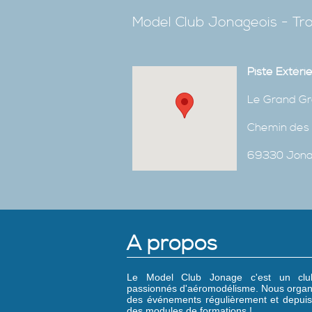
Model Club Jonageois - Tro
Piste Extéri
Le Grand Gr
Chemin des 
69330 Jon
A propos
Le Model Club Jonage c'est un cl
passionnés d'aéromodélisme. Nous organ
des événements régulièrement et depuis
des modules de formations !