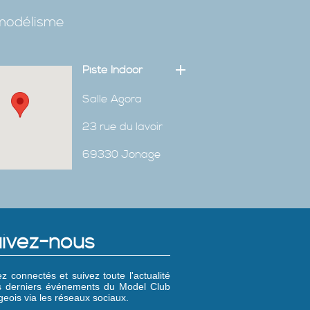
omodélisme
Piste Indoor
Salle Agora
23 rue du lavoir
69330 Jonage
ivez-nous
z connectés et suivez toute l'actualité
es derniers événements du Model Club
eois via les réseaux sociaux.