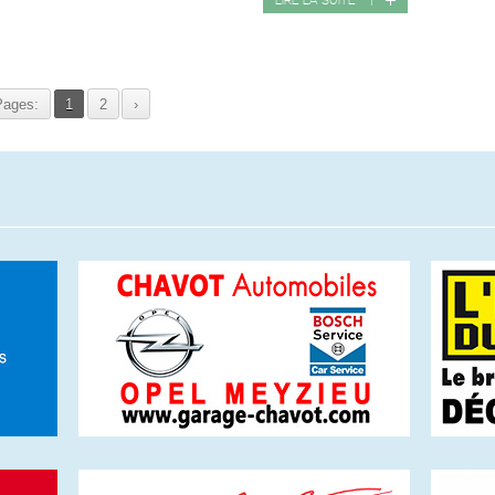
LIRE LA SUITE
|
Pages:
1
2
›