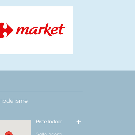
omodélisme
Piste Indoor
Salle Agora