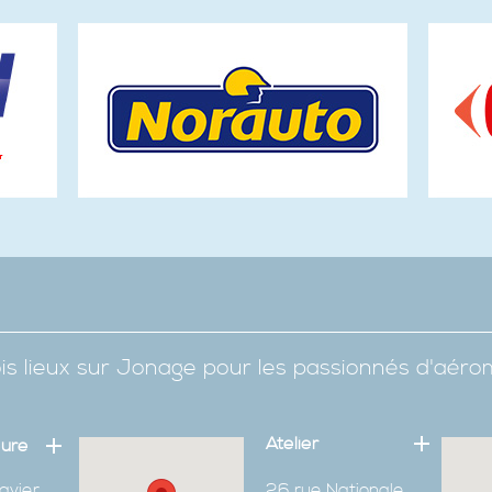
is lieux sur Jonage pour les passionnés d'aér
Atelier
eure
avier
26 rue Nationale