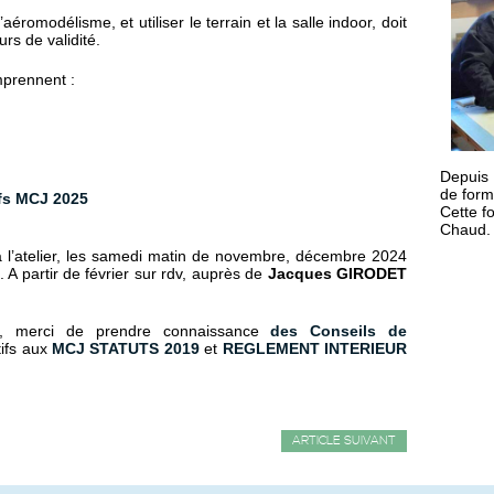
éromodélisme, et utiliser le terrain et la salle indoor, doit
rs de validité.
mprennent :
Depuis
de form
fs
MCJ 2025
Cette f
Chaud. 
à l’atelier, les samedi matin de novembre, décembre 2024
 A partir de février sur rdv, auprès de
Jacques GIRODET
on, merci de prendre connaissance
des Conseils de
ifs aux
MCJ STATUTS 2019
et
REGLEMENT INTERIEUR
ARTICLE SUIVANT