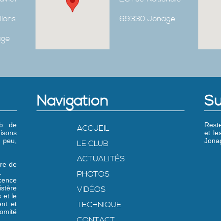
Ilons
69330 Jonage
age
Navigation
Su
ub de
Reste
ACCUEIL
isons
et l
 peu,
Jonag
LE CLUB
ACTUALITÉS
re de
.
PHOTOS
icence
stère
VIDÉOS
 et le
nt et
TECHNIQUE
omité
CONTACT