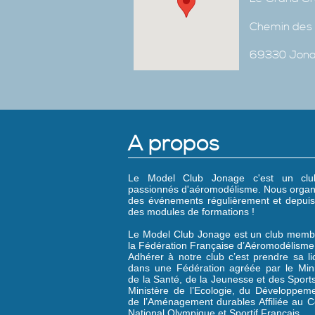
Chemin des 
69330 Jon
A propos
Le Model Club Jonage c'est un cl
passionnés d'aéromodélisme. Nous organ
des événements régulièrement et depuis
des modules de formations !
Le Model Club Jonage est un club memb
la Fédération Française d’Aéromodélisme
Adhérer à notre club c’est prendre sa l
dans une Fédération agréée par le Mini
de la Santé, de la Jeunesse et des Sports
Ministère de l’Ecologie, du Développeme
de l’Aménagement durables Affiliée au C
National Olympique et Sportif Français.