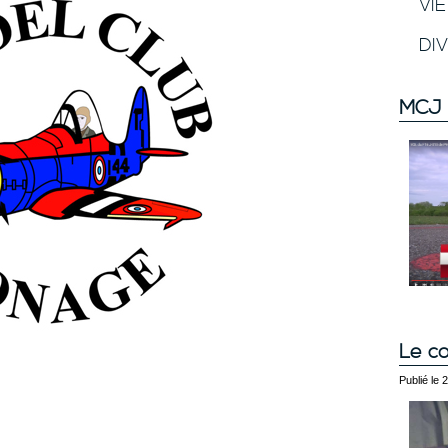
VI
DI
MCJ 
Le co
Publié le 